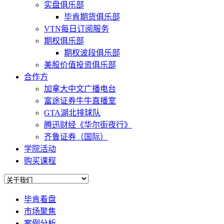
实盘俱乐部
毕肯期货俱乐部
VTN每日订阅服务
期权俱乐部
期权波段俱乐部
美股价值投资俱乐部
合作方
加拿大中文广播电台
富途证券牛牛直播室
GTA湖北排球队
腾迅财经《华尔街夜行》
齐鲁证券（国际）
学院活动
购买课程
毕肯看盘
市场聚焦
案例分析