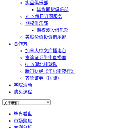
实盘俱乐部
毕肯期货俱乐部
VTN每日订阅服务
期权俱乐部
期权波段俱乐部
美股价值投资俱乐部
合作方
加拿大中文广播电台
富途证券牛牛直播室
GTA湖北排球队
腾迅财经《华尔街夜行》
齐鲁证券（国际）
学院活动
购买课程
毕肯看盘
市场聚焦
案例分析