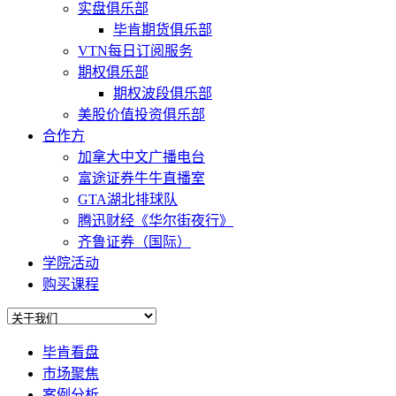
实盘俱乐部
毕肯期货俱乐部
VTN每日订阅服务
期权俱乐部
期权波段俱乐部
美股价值投资俱乐部
合作方
加拿大中文广播电台
富途证券牛牛直播室
GTA湖北排球队
腾迅财经《华尔街夜行》
齐鲁证券（国际）
学院活动
购买课程
毕肯看盘
市场聚焦
案例分析