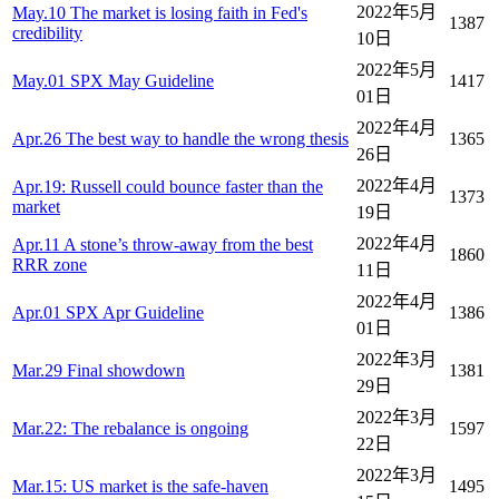
2022年5月
May.10 The market is losing faith in Fed's
1387
credibility
10日
2022年5月
May.01 SPX May Guideline
1417
01日
2022年4月
Apr.26 The best way to handle the wrong thesis
1365
26日
2022年4月
Apr.19: Russell could bounce faster than the
1373
market
19日
2022年4月
Apr.11 A stone’s throw-away from the best
1860
RRR zone
11日
2022年4月
Apr.01 SPX Apr Guideline
1386
01日
2022年3月
Mar.29 Final showdown
1381
29日
2022年3月
Mar.22: The rebalance is ongoing
1597
22日
2022年3月
Mar.15: US market is the safe-haven
1495