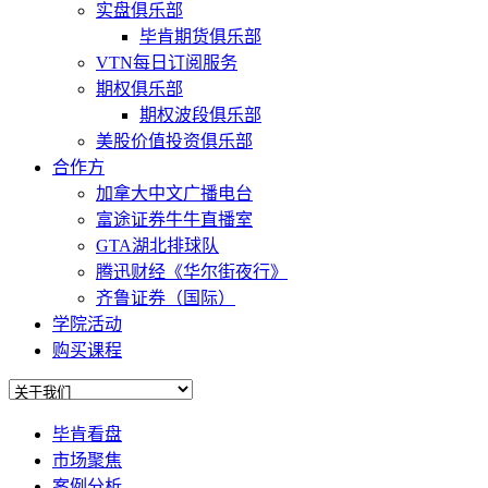
实盘俱乐部
毕肯期货俱乐部
VTN每日订阅服务
期权俱乐部
期权波段俱乐部
美股价值投资俱乐部
合作方
加拿大中文广播电台
富途证券牛牛直播室
GTA湖北排球队
腾迅财经《华尔街夜行》
齐鲁证券（国际）
学院活动
购买课程
毕肯看盘
市场聚焦
案例分析