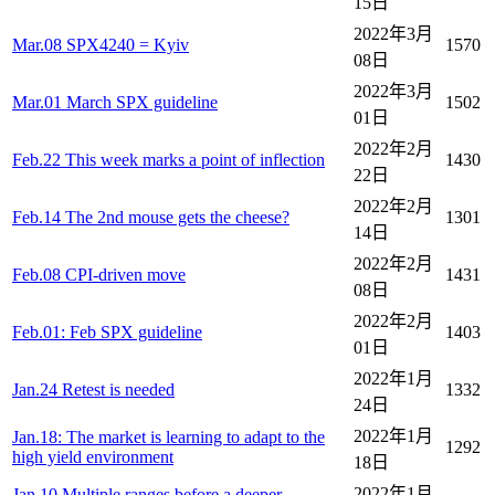
15日
2022年3月
Mar.08 SPX4240 = Kyiv
1570
08日
2022年3月
Mar.01 March SPX guideline
1502
01日
2022年2月
Feb.22 This week marks a point of inflection
1430
22日
2022年2月
Feb.14 The 2nd mouse gets the cheese?
1301
14日
2022年2月
Feb.08 CPI-driven move
1431
08日
2022年2月
Feb.01: Feb SPX guideline
1403
01日
2022年1月
Jan.24 Retest is needed
1332
24日
2022年1月
Jan.18: The market is learning to adapt to the
1292
high yield environment
18日
2022年1月
Jan.10 Multiple ranges before a deeper