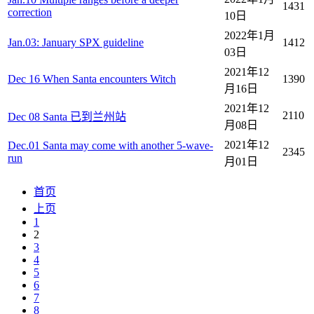
1431
correction
10日
2022年1月
Jan.03: January SPX guideline
1412
03日
2021年12
Dec 16 When Santa encounters Witch
1390
月16日
2021年12
2110
Dec 08 Santa 已到兰州站
月08日
2021年12
Dec.01 Santa may come with another 5-wave-
2345
run
月01日
首页
上页
1
2
3
4
5
6
7
8