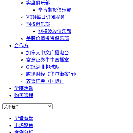
实盘俱乐部
毕肯期货俱乐部
VTN每日订阅服务
期权俱乐部
期权波段俱乐部
美股价值投资俱乐部
合作方
加拿大中文广播电台
富途证券牛牛直播室
GTA湖北排球队
腾迅财经《华尔街夜行》
齐鲁证券（国际）
学院活动
购买课程
毕肯看盘
市场聚焦
案例分析