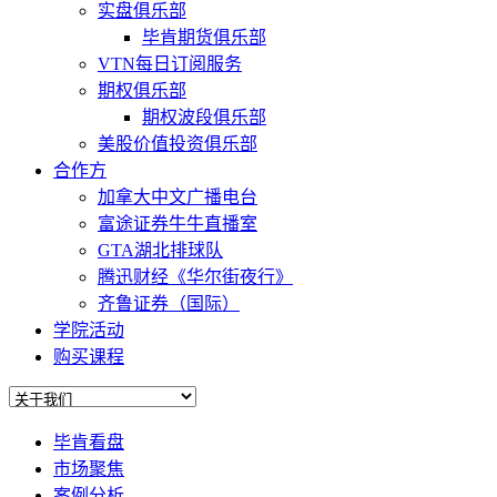
实盘俱乐部
毕肯期货俱乐部
VTN每日订阅服务
期权俱乐部
期权波段俱乐部
美股价值投资俱乐部
合作方
加拿大中文广播电台
富途证券牛牛直播室
GTA湖北排球队
腾迅财经《华尔街夜行》
齐鲁证券（国际）
学院活动
购买课程
毕肯看盘
市场聚焦
案例分析