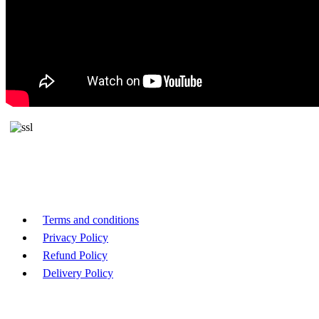
Terms and conditions
Privacy Policy
Refund Policy
Delivery Policy
版权 © 2026 , Beacon Securities Insititute Inc. 保留所有权利