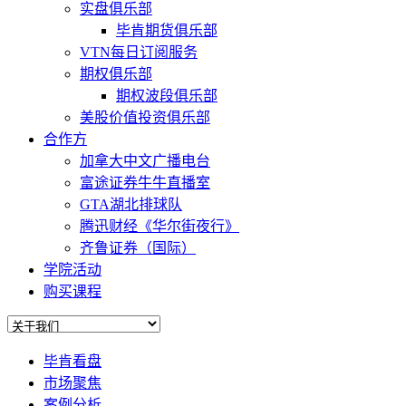
实盘俱乐部
毕肯期货俱乐部
VTN每日订阅服务
期权俱乐部
期权波段俱乐部
美股价值投资俱乐部
合作方
加拿大中文广播电台
富途证券牛牛直播室
GTA湖北排球队
腾迅财经《华尔街夜行》
齐鲁证券（国际）
学院活动
购买课程
毕肯看盘
市场聚焦
案例分析