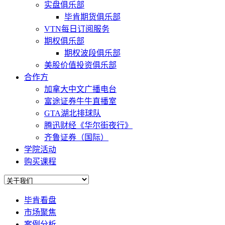
实盘俱乐部
毕肯期货俱乐部
VTN每日订阅服务
期权俱乐部
期权波段俱乐部
美股价值投资俱乐部
合作方
加拿大中文广播电台
富途证券牛牛直播室
GTA湖北排球队
腾迅财经《华尔街夜行》
齐鲁证券（国际）
学院活动
购买课程
毕肯看盘
市场聚焦
案例分析