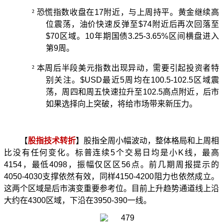
²
恐慌指数收盘在
17
附近，与上周持平。黄金继续高
位震荡，油价快速反弹至
$74
附近后再次回落至
$70
区域。
10
年期国债
3.25-3.65%
区间横盘进入
第
9
周。
²
本周后半段美元指数出现异动，需要引起投资者特
别关注。
$USD
最近
5
周均在
100.5-102.5
区域震
荡，周四和周五快速拉升至
102.5
高点附近，后市
如果选择向上突破，将给市场带来新压力。
【
股指技术转折
】股指全周小幅波动，整体格局和上周相
比没有任何变化。标普连续
5
个交易日均是小
K
线，最高
4154
，最低
4098
，振幅仅区区
56
点。前几期周报提示的
4050-4030
支撑依然有效，同样
4150-4200
阻力也依然成立。
这两个区域是后市演变重要参考位。目前上升趋势通道线上沿
大约在
4300
区域，下沿在
3950-390
一线。