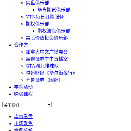
实盘俱乐部
毕肯期货俱乐部
VTN每日订阅服务
期权俱乐部
期权波段俱乐部
美股价值投资俱乐部
合作方
加拿大中文广播电台
富途证券牛牛直播室
GTA湖北排球队
腾迅财经《华尔街夜行》
齐鲁证券（国际）
学院活动
购买课程
毕肯看盘
市场聚焦
案例分析