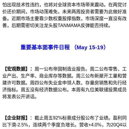
怕出现技术性违约，也将对全球资本市场带来震动。在两党讨
价还价期间，市场动荡难免，未来两周投资者需要为此做好准
备。近期市场主要靠少数权重股撑指数，市场深度一直没有改
善，后期需密切关注龙头股
TANMAMA
反弹能否持续。
重要基本面事件日程
（
May
15
-
19
）
【宏观数据】：
周一公布帝国制造业报告。周二公布零售、工
业产出、生产率、商业库存等数据。周三公布新屋开工量和营
建许可数据。周四公布失业金申领人数、存量房销售和先行经
济指标。周五没有经济数据公布。本周有九位美联储投票成员
将发表公开讲话。
【企业财报】
：截止周五
92%
标普成分股公布了业绩。
盈利同
比下滑
-
2.
5%
，连续两个季度负增长。营收
+4.0%
，为
20Q4
以