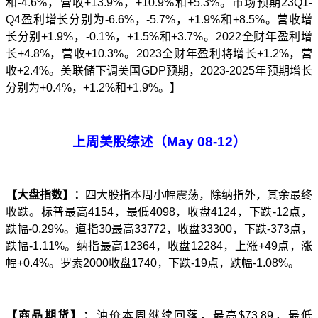
和
-4.6%
，营收
+
1
3.9%
，
+10.9%
和
+5.3%
。市场预期
23
Q
1-
Q4
盈利增长分别为
-6.6%
，
-
5.7
%
，
+1.9%
和
+8.
5
%
。营收增
长分别
+1.9%
，
-0.1%
，
+1.5%
和
+3.7%
。
2022
全财年盈利增
长
+4.8%
，营收
+10.3%
。
2023
全财年盈利将增长
+
1.2
%
，营
收
+2.
4
%
。美联储下调美国
GDP
预期，
2023-2025
年预期增长
分别为
+0.4%
，
+1.2%
和
+1.9%
。
】
上周美股综述（
May 0
8
-
12
）
【大盘指数】：
四大股指本周小幅震荡，除纳指外，其余最终
收跌。标普最高
4154
，最低
4098
，收盘
4124
，下跌
-12
点，
跌幅
-0.29%
。道指
30
最高
33772
，收盘
33300
，下跌
-373
点，
跌幅
-1.11%
。纳指最高
12364
，收盘
12284
，上涨
+49
点，涨
幅
+0.4%
。罗素
2000
收盘
1740
，下跌
-19
点，跌幅
-1.08%
。
【商品期货】：
油价本周继续回落，
最
高
$73.89
，最低