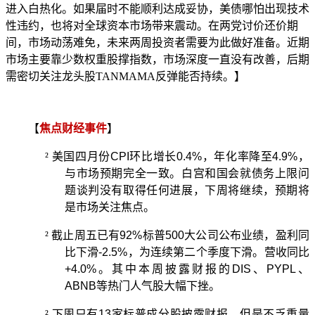
进入白热化。如果届时不能顺利达成妥协，美债哪怕出现技术
性违约，也将对全球资本市场带来震动。在两党讨价还价期
间，市场动荡难免，未来两周投资者需要为此做好准备。近期
市场主要靠少数权重股撑指数，市场深度一直没有改善，后期
需密切关注龙头股TANMAMA反弹能否持续。】
【
焦点财经事件
】
²
美国四月份
CPI
环比增长
0.4%
，年化率降至
4.9%
，
与市场预期完全一致。白宫和国会就债务上限问
题谈判没有取得任何进展，下周将继续，预期将
是市场关注焦点。
²
截止周五已有
92%
标普
500
大公司公布业绩，盈利同
比下滑
-2.5%
，为连续第二个季度下滑。营收同比
+4.0%
。其中本周披露财报的
DIS
、
PYPL
、
ABNB
等热门人气股大幅下挫。
²
下周只有
13
家标普成分股披露财报，但是不乏重量