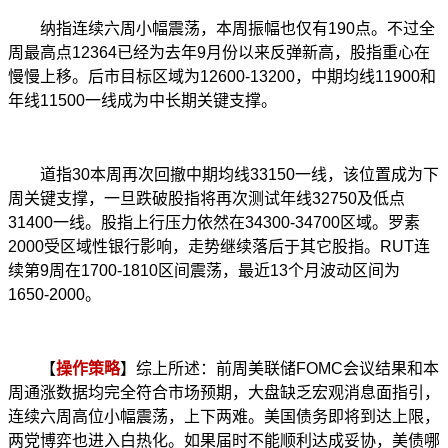
纳指连续六周小幅震荡，本周振幅也仅有
190
点。不过全
周最高点
12364
已经为去年
9
月份以来反弹新高，股指重心在
慢慢上移。后市目标区域为
12600-13200
，中期均线
11900
和
年线
11500
一线成为中长期关键支撑。
道指
30
本周再次回撤中期均线
33150
一线，该位置成为下
周关键支撑，一旦跌破股指将再次测试年线
32750
及低点
31400
一线。股指上行压力依然在
34300-34700
区域。罗素
2000
受区域性银行影响，走势继续落后于其它股指。
RUT
连
续第
9
周在
1700-1810
区间震荡，最近
13
个月波动区间为
1650-2000
。
【
操作策略
】综上所述：前周美联储
FOMC
会议结果和本
周通涨数据均完全符合市场预期，大盘缺乏宏观消息面指引，
连续六周高位小幅震荡，上下两难。美国债务即将到达上限，
两党博弈也进入白热化。如果届时不能顺利达成妥协，美债哪