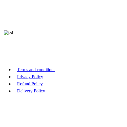
Terms and conditions
Privacy Policy
Refund Policy
Delivery Policy
版权 © 2026 , Beacon Securities Insititute Inc. 保留所有权利