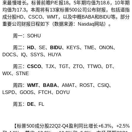
来最慢增长。标普前瞻
P/E
报
18
。
5
年期均值为
18.
6
，
10
年期
均值为
17.3
。本周将有
13
家标普
500
公司公布财报，包括道指
成分股
HD
、
CSCO
、
WMT
，以及中概
BABA
和
BIDU
等。部分
重要公司财报日
程如下（数据来源：
Nasdaq
网站）。
周一
：
SOHU
周二：
HD
、
SE
、
BIDU
、
KEYS
、
TME
、
ONON
、
DOCS
、
IQ
、
SSYS
、
HUYA
周三：
CSCO
、
TJX
、
TGT
、
ZTO
、
TTWO
、
DT
、
WIX
、
STNE
周四
：
WMT
、
BABA
、
AMAT
、
ROST
、
CSIQ
、
LSPD
、
GOOS
、
FTCH
、
DOYU
周五
：
DE
、
FL
【
标普
500
成分股
22Q2-Q4
盈利同比增长
+6.3%
，
+2.5%