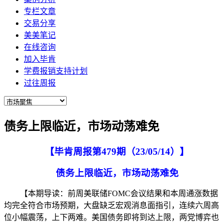
专栏文章
交易分享
美美笔记
在线咨询
加入毕肯
学费报销支持计划
过往周报
债务上限临近，市场动荡难免
【毕肯周报第
4
7
9
期（
2
3
/
0
5/14
）
】
债务上限临近，市场动荡难免
【
本期导读
：前周美联储
FOMC会议结果和本周通涨数据
均完全符合市场预期，大盘缺乏宏观消息面指引，连续六周高
位小幅震荡，上下两难。美国债务即将到达上限，两党博弈也