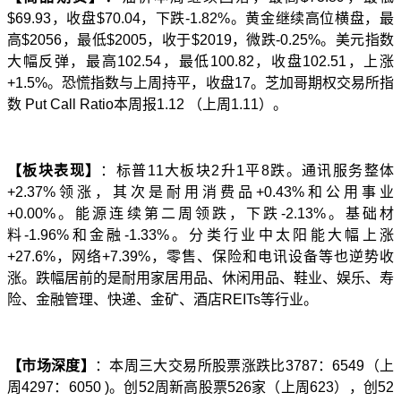
$69.93
，收盘
$70.04
，下跌
-1.82%
。
黄金继续高位横盘，最
高
$2056
，
最低
$2005
，收于
$2019
，微跌
-0.25%
。
美元指数
大幅反弹，最
高
1
0
2.54
，最低
100.82
，收盘
102.51
，上涨
+1.5
%
。
恐慌指数与上周持平，收盘
17
。芝加哥期权交易所指
数
Put Call Ratio
本周报
1.12
（上周
1.11
）。
【板块表现】
：标普
11
大板块
2
升
1
平
8
跌。通讯服务整体
+2.37%
领涨，其次是耐用消费品
+0.43%
和公用事业
+0.00%
。能源连续第二周领跌，下跌
-2.13%
。基础材
料
-1.96%
和金融
-1.33%
。分类行业中太阳能大幅上涨
+27.6%
，网络
+7.39%
，零售、保险和电讯设备等也逆势收
涨。跌幅居前的是耐用家居用品、休闲用品、鞋业、娱乐、寿
险、金融管理、快递、金矿、酒店
REITs
等行业。
【市场深度】
：本周三大交易所股票涨跌比
3787
：
6549
（上
周
4297
：
6050 )
。创
52
周新高股票
526
家（上周
623
），创
52