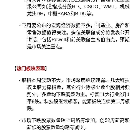
级公司如道指成分股
HD
、
CSCO
、
WMT
，机械
龙头
DE
，中概
BABA
和
BIDU
等。
²
下周要公布的宏观经济数据不多，制造业、房产和
零售数据值得关注。多位美联储成分将发表公开
讲话，包括
Powell
和前美联储主席伯南克，预期
是市场关注重点。
【
热门板块表
现
】
²
股指本周波动不大，市场深度继续转弱。几大科技
权重股力撑指数，其它行业除极少数个股相对强
势外，多数均下跌调整为主。标普
11
大行业
2
升
1
平
8
跌。科技股继续领涨，能源板块连续第二周领
跌。
²
市场下跌股票数量较上周略有增加，创
52
周新高和
新低的股票数量均略有减少。