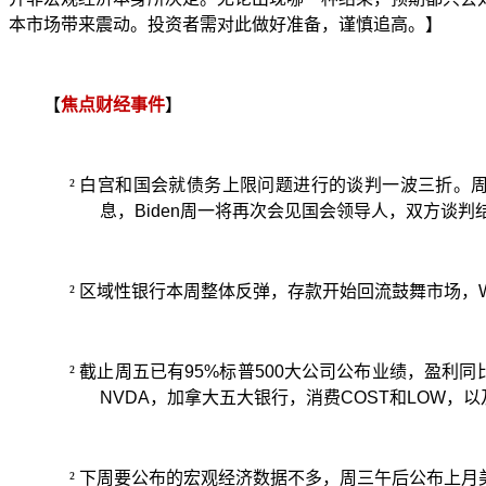
本市场带来震动。投资者需对此做好准备，谨慎追高。】
【
焦点财经事件
】
²
白宫和国会就债务上限问题进行的谈判一波三折。
息，
Biden
周一将再次会见国会领导人，双方谈判
²
区域性银行本周整体反弹，存款开始回流鼓舞市场，
²
截止周五已有
95%
标普
500
大公司公布业绩，盈利同
NVDA
，加拿大五大银行，消费
COST
和
LOW
，以
²
下周要公布的宏观经济数据不多，周三午后公布上月