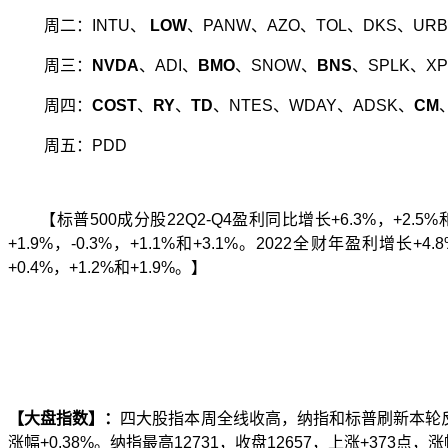
周二：
INTU
、
LOW
、
PANW
、
AZO
、
TOL
、
DKS
、
UR
周三：
NVDA
、
ADI
、
BMO
、
SNOW
、
BNS
、
SPLK
、
XP
周四
：
COST
、
RY
、
TD
、
NTES
、
WDAY
、
ADSK
、
CM
周五
：
PDD
【
标普
500
成分股
22Q2-Q4
盈利同比增长
+6.3%
，
+2.5%
+1.9%
，
-0.3%
，
+1.1%
和
+3.1%
。
2022
全财年盈利增长
+4.
+0.4%
，
+1.2%
和
+1.9%
。
】
【大盘指数】：
四大股指本周全线收高，纳指和标普刷新本轮
涨幅
+0.38%
。纳指最高
12731
，收盘
12657
，上涨
+373
点，涨