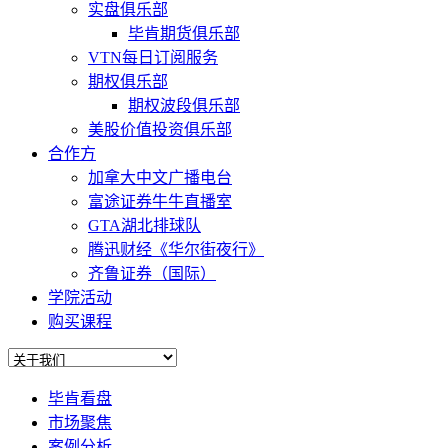
实盘俱乐部
毕肯期货俱乐部
VTN每日订阅服务
期权俱乐部
期权波段俱乐部
美股价值投资俱乐部
合作方
加拿大中文广播电台
富途证券牛牛直播室
GTA湖北排球队
腾迅财经《华尔街夜行》
齐鲁证券（国际）
学院活动
购买课程
毕肯看盘
市场聚焦
案例分析