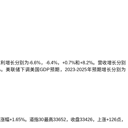
盈利增长分别为
-6.6%
，
-6.4%
，
+0.7%
和
+8.2%
。营收增长分别
%
。美联储下调美国
GDP
预期，
2023-2025
年预期增长分别为
，涨幅
+1.65%
。道指
30
最高
33652
，收盘
33426
，上涨
+126
点，