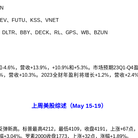
BN
EV
、
FUTU
、
KSS
、
VNET
、
DLTR
、
BBY
、
DECK
、
RL
、
GPS
、
WB
、
BZUN
和
-4.6%
，营收
+
1
3.9%
，
+10.9%
和
+5.3%
。市场预期
23
Q
1-Q4
8%
，营收
+10.3%
。
2023
全财年盈利将增长
+
1.2
%
，营收
+2.
4
上周美股综述（
May
15
-
19
）
反弹新高。标普最高
4212
，最低
4109
，收盘
4191
，上涨
+67
点
幅
+3.04%
。罗素
2000
收盘
1773
，上涨
+32
点，涨幅
+1.89%
。