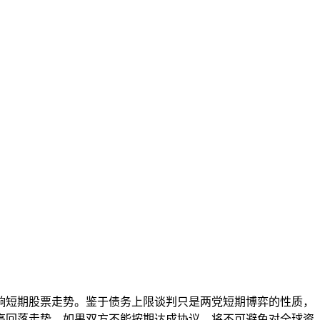
响短期股票走势。鉴于债务上限谈判只是两党短期博弈的性质，
高回落走势。如果双方不能按期达成协议，将不可避免对全球资