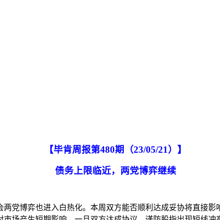
【毕肯周报第
480
期（
2
3
/
0
5/21
）
】
债务上限临近，两党博弈继续
会两党博弈也进入白热化。本周双方能否顺利达成妥协将直接影
对市场产生短期影响。一旦双方达成协议，谨防股指出现短线冲