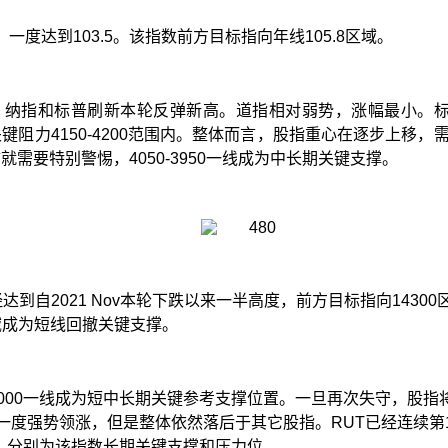
，一度达到
103.5
。该指数前方目标指向年线
105.8
区域。
，纳指和标普刷新本轮反弹新高。道指相对弱势，涨幅最小。
关键阻力
4150-4200
范围内。整体而言，股指重心在逐步上移，
市就需要特别警惕，
4050-3950
一线成为中长期关键支撑。
经达到自
2021 Nov
本轮下跌以来一半高度，前方目标指向
14300
域成为短线回撤关键支撑。
000
一线成为短中长期关键参考支撑位置。一旦再次失守，股指
一度强势领涨，但是整体依然落后于其它股指。
RUT
已经连续第
，分别为该指数长期关键支撑和压力位。