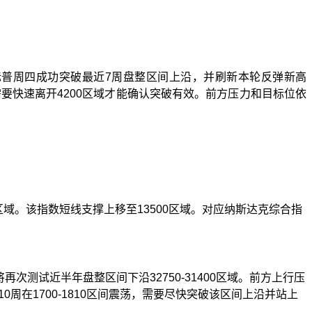
标普周四成功突破最近
7
周盘整区间上沿，并刷新本轮反弹新高
需要快速离开
4200
区域才能确认突破有效。前方压力和目标位依
区域。该指数短线支撑上移至
13500
区域。对应纳斯达克综合指
将再次测试近半年盘整区间下沿
32750-31400
区域。前方上行压
10
周在
1700-1810
区间震荡，需要尽快突破该区间上沿并站上