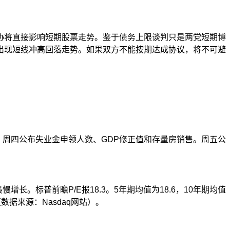
协将直接影响短期股票走势。鉴于债务上限谈判只是两党短期博
出现短线冲高回落走势。如果双方不能按期达成协议，将不可避
。周四公布失业金申领人数、
GDP
修正值和存量房销售。周五公
最慢增长。标普前瞻
P/E
报
18.3
。
5
年期均值为
18.
6
，
10
年期均值
（数据来源：
Nasdaq
网站）。