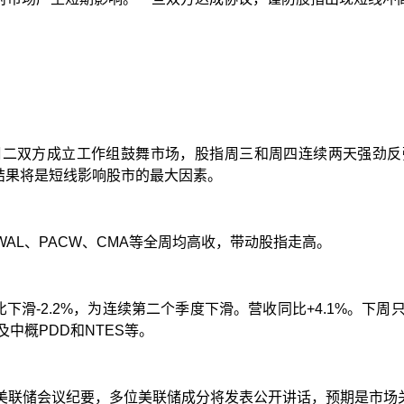
周二双方成立工作组鼓舞市场，股指周三和周四连续两天强劲反
结果将是短线影响股市的最大因素。
WAL
、
PACW
、
CMA
等全周均高收，带动股指走高。
比下滑
-2.2%
，为连续第二个季度下滑。营收同比
+4.1%
。下周
及中概
PDD
和
NTES
等。
美联储会议纪要，多位美联储成分将发表公开讲话，预期是市场