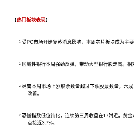
【
热门板块表
现
】
²
受
PC
市场开始复苏消息影响，本周芯片板块成为主要
²
区域性银行本周强劲反弹，带动大型银行股走高。相
²
尽管本周市场上涨股票数量超过下跌股票数量，六成
改善。
²
恐慌指数低位钝化，连续第三周收盘在
17
附近。黄金
点接近
3.7%
。