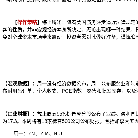
【
操作策略
】综上所述：随着美国债务逐步逼近法律规定
弈的性质，并非宏观经济本身所决定。无论出现哪一种结果，
免对全球资本市场带来震动。投资者需对此做好准备，谨慎追
【宏观数据】：
周一没有经济数据公布。周二公布服务业和制
布耐用品订单、个人收支、
PCE
指数、零售和批发库存，以及
【企业财报】
：截止周五
95%
标普成分股公布了业绩。
盈利同
为
17.3
。本周将有
13
家标普
500
公司公布财报，包括加拿大五
周一
：
ZM
、
ZIM
、
NIU