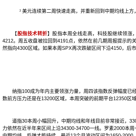
²
美元连续第二周快速走高，并重新回到中期均线上方
【
股指技术转折
】股指本周全线走高，科技股继续领涨
4212
。周五收盘被拉回到
4191
点，依然在前几期周报提示的
然指向
4300
区域。如果本周
SPX
再次跌破区间下沿
4150
，后
纳指
100
成为年内主要领涨力量，周四该指数反弹幅度已
数前方压力还是在
13200
区域，本周突破的前期平台
12350
区
道指
30
本周小幅回升，中期均线和年线目前非常接近，
33
力依然在近半年来区间上沿
34300-34700
一线。罗素
2000
本周
中期均线，反弹才能持续。最近
13
个月波动区间为
1650-2000