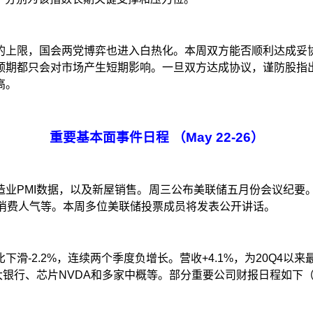
的上限，国会两党博弈也进入白热化。本周双方能否顺利达成妥
预期都只会对市场产生短期影响。一旦双方达成协议，谨防股指
高。
重要基本面事件日程
（
May
22
-
26
）
造业
PMI
数据，以及新屋销售。周三公布美联储五月份会议纪要
消费人气等。本周多位美联储投票成员将发表公开讲话。
比下滑
-
2.
2%
，连续两个季度负增长。营收
+4.1%
，为
20Q4
以来
大银行、芯片
NVDA
和多家中概等。部分重要公司财报日
程如下