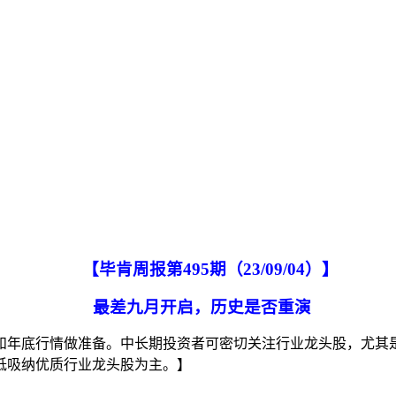
【毕肯周报第
4
9
5
期（
2
3
/
0
9/04
）
】
最差九月开启，历史是否重演
和年底行情做准备。中长期投资者可密切关注行业龙头股，尤其
低吸纳优质行业龙头股为主。】