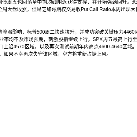
国债周五也回落至中期均线附近获得支撑，并开始强劲回升。
全周大盘收涨，但是芝加哥期权交易收
Put Call Ratio
本周出现大
始降温影响，标普
500
周二快速拉升，并成功突破关键压力
4460
业率均不及市场预期，刺激股指继续上行。
SPX
周五最高上行
口上沿
4570
区域，以及再次测试前期年内高点
4600-4640
区域
。如果不幸再次失守该区域，空方将重新占据上风。