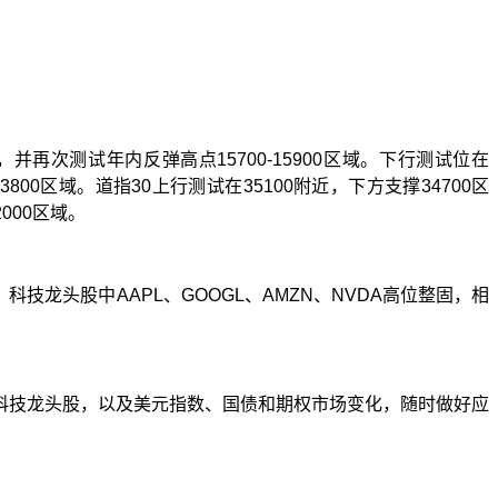
，并再次测试年内反弹高点
15700-15900
区域。下行测试位在
13800
区域。
道指
30
上行测试在
35100
附近，下方支撑
34700
区
2000
区域。
。科技龙头股中
AAPL
、
GOOGL
、
AMZN
、
NVDA
高位整固，相
科技龙头股，以及美元指数、国债和期权市场变化，随时做好应