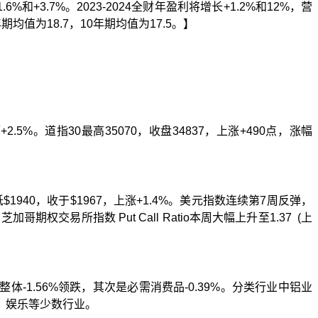
1.6%
和
+3.7%
。
2023-2024
全财年盈利将增长
+1.2%
和
12%
，营
年期均值为
18.7
，
10
年期均值为
17.5
。】
幅
+2.5%
。道指
30
最高
35070
，收盘
34837
，上涨
+490
点，涨幅
低
$1940
，收于
$1967
，上涨
+1.4%
。
美元指数连续第
7
周反弹，
。芝加哥期权交易所指数
Put Call Ratio
本周大幅上升至
1.37 (
上
整体
-1.56%
领跌，其次是必需消费品
-0.39%
。分类行业中铝业
、娱乐等少数行业。