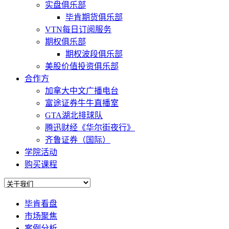
实盘俱乐部
毕肯期货俱乐部
VTN每日订阅服务
期权俱乐部
期权波段俱乐部
美股价值投资俱乐部
合作方
加拿大中文广播电台
富途证券牛牛直播室
GTA湖北排球队
腾迅财经《华尔街夜行》
齐鲁证券（国际）
学院活动
购买课程
毕肯看盘
市场聚焦
案例分析