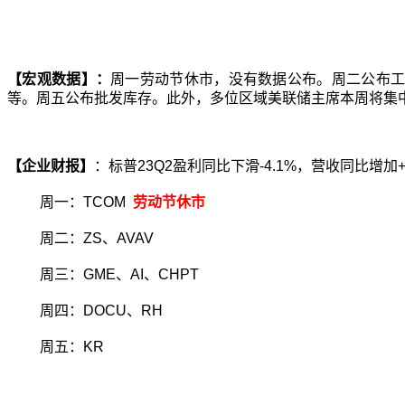
【宏观数据】：
周一
劳动节休市，
没有数据公布。
周二公布
等
。周五公布
批发库存
。
此外，多位区域美联储主席本周将集
【企业财报】
：标普
23Q2
盈利同比下滑
-4.1%
，营收同比增加
周一
：
TCOM
劳动节休市
周二：
ZS
、
AVAV
周三：
GME
、
AI
、
CHPT
周四：
DOCU
、
RH
周五：
KR