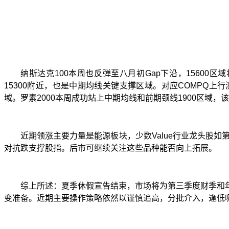
纳斯达克
100
本周也反弹至八月初
Gap
下沿，
15600
区域
15300
附近，也是中期均线关键支撑区域。对应
COMPQ
上行
域。罗素
2000
本周成功站上中期均线和前期颈线
1900
区域，该
近期领涨主要力量是能源板块，少数
Value
行业龙头股如
对抗跌支撑股指。后市可继续关注这些品种能否向上拓展。
综上所述：夏季休假宣告结束，市场将为第三季度财季和
变准备。近期主要操作策略依然以谨慎追高，分批介入，逢低