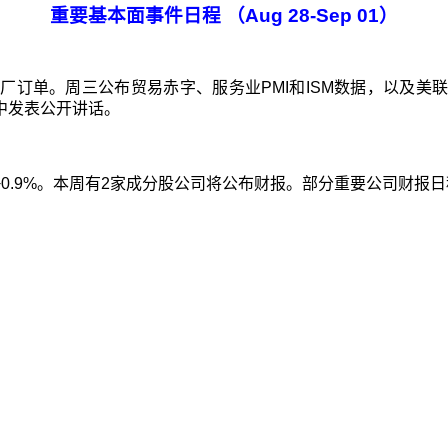
重要基本面事件日程
（
Aug
28-Sep 01
）
工厂订单
。周三公布
贸易赤字、服务业
PMI
和
ISM
数据，以及美
中发表公开讲话。
+0.9%
。本周有
2
家成分股公司将公布财报。部分重要公司财报日