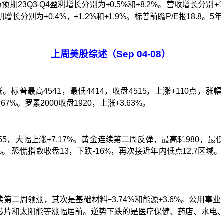
场预期
23Q3-Q4
盈利增长分别为
+0.5%
和
+8.2%
。营收增长分别
+
期增长分别为
+0.4%
，
+1.2%
和
+1.9%
。
标普前瞻
P/E
报
18.8
。
5
上周美股综述（
Sep 04-08
）
涨。标普最高
4541
，最低
4414
，收盘
4515
，上涨
+110
点，涨
.67%
。罗素
2000
收盘
1920
，上涨
+3.63%
。
55
，大幅上涨
+7.17%
。
黄金连续第二周反弹，最高
$1980
，
最
%
。
恐慌指数收盘
13
，下跌
-16%
，再次接近年内低点
12.7
区域
续第二周领涨，其次是基础材料
+3.74%
和能源
+3.6%
。公用事业
芯片和太阳能等涨幅居前。逆势下跌的是医疗保健、药店、水电