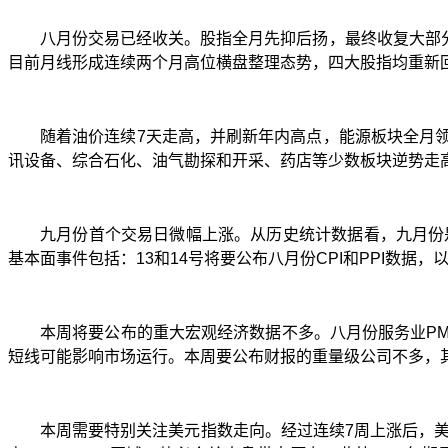
八月份交易已经收关。股指全月先抑后扬，最终收复大部
目前月线形成连续两个月高位横盘整理态势，四大股指均重新
随着油价连续
7
天走高，并刷新年内高点，能源板块全月
讯设备、综合石化、油气勘探和开采、药店等少数板块逆势走
九月份首个交易日微幅上涨。从历史统计数据看，九月份
基本面事件包括：
13
和
14
号将要公布八月份
CPI
和
PPI
数据，
本周将要公布的重大宏观经济数据不多。八月份服务业
PM
短线可能影响市场运行。本周要公布财报的重量级公司不多，
本周需要特别关注美元指数走向。经过连续
7
周上涨后，