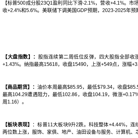
【
标普
500
成分股
23
Q
1
盈利同比下滑
-
2.
1%
，营收
+4.1%
。市
收
+2.
4
%
和
5.6%
。美联储下调美国
GDP
预期，
2023-2025
年预
【大盘指数】：
股指连续第二周低位反弹，四大股指全部收
+1.43%
。纳指最高
15618
，收盘
15490
，上涨
+549
点，涨幅
+3
【商品期货】：
油价本周
最
高
$85.95
，最低
$79.34
，收盘
$85.
最
高
1
0
4.29
遭遇阻力，最低
102.86
，收盘
104.19
，微涨
+0.17
周
1.16
）。
【板块表现】
：标普
11
大板块
9
升
2
跌。科技整体
+4.44%
，连
两位数上涨，服饰、家俱、地产、油田设备与服务、计算机、