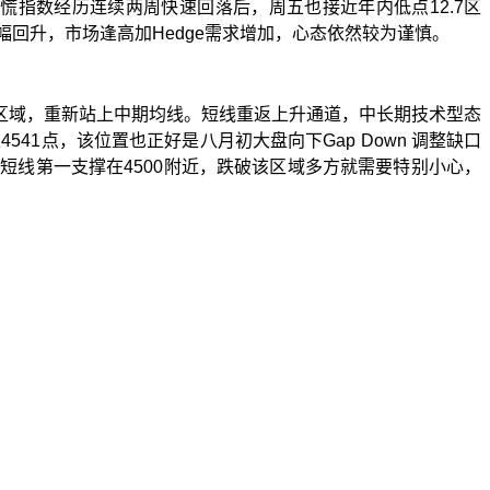
恐慌指数经历连续两周快速回落后，周五也接近年内低点
12.7
区
幅回升，市场逢高加
Hedge
需求增加，心态依然较为谨慎。
区域，重新站上中期均线。短线重返上升通道，中长期技术型态
至
4541
点，该位置也正好是八月初大盘向下
Gap Down
调整缺口
。短线第一支撑在
4500
附近，跌破该区域多方就需要特别小心，