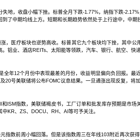
分失地，收盘小幅下挫。标普全月下跌
-1.77%
，纳指下跌
-2.17%
回到了中期均线上方。短期和长期趋势依然处于上行途中，中期
领涨，医疗板块也逆势高收。标普其它九个板块均下挫，其中公
高。铝业、酒店
REITs
、太阳能等领跌，汽车、银行、航空、快
是全年
12
个月份中表现最差的月份，收益明显偏向负回报。最
以及
20
号美联储将公布
FOMC
议息结果。一旦通涨出现反复，将
I
和
ISM
指数，美联储褐皮书，工厂订单和批发库存预期是市场
其中
KR
、
ZS
、
DOCU
、
RH
、
AI
等可予关注。
美元指数前周小幅回落。但是该指数周三在年线
103
附近再次获得