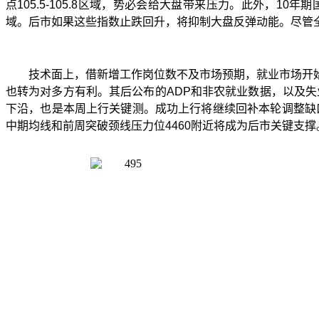
点
105.5-105.8
区域，势必会给大盘带来压力。此外，
10
年期
域。后市如果这些指数止跌回升，将抑制大盘反弹动能。尽管
技术面上，借新增工作岗位数不及市场预期，就业市场开
也转为对多方有利。其后公布的
ADP
和非农就业数据，以及失
下沿，也是本周上行关键测。成功上行将继续回补本轮调整缺
中期均线和前周突破颈线压力位
4460
附近将成为后市关键支撑