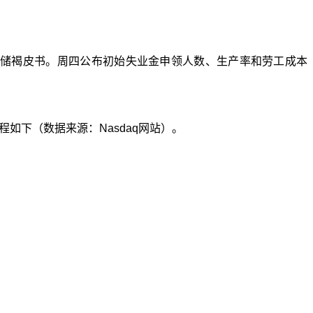
联储褐皮书。
周四公布初始失业金申领人数
、
生产率和劳工成本
程如下（数据来源：
Nasdaq
网站）。