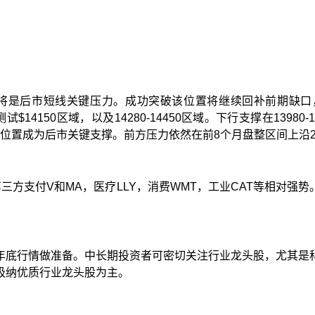
将是后市短线关键压力。成功突破该位置将继续回补前期缺口
测试
$14150
区域，以及
14280-14450
区域。下行支撑在
13980-
位置成为后市关键支撑。前方压力依然在前
8
个月盘整区间上沿
第三方支付
V
和
MA
，医疗
LLY
，消费
WMT
，工业
CAT
等相对强势
年底行情做准备。中长期投资者可密切关注行业龙头股，尤其是
吸纳优质行业龙头股为主。