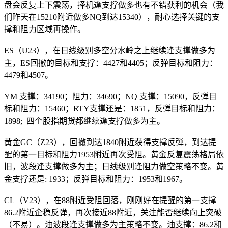
盘会反复上下震荡，择机逢支撑做多也有不错获利的机会（我
们昨天在15210附近做多NQ到达15340），耐心选择关键的支
撑和阻力区域再操作。
ES（U23），在日线级别多空分水岭之上继续逢支撑做多为
主，ES回撤的目标和支撑：4427和4405；反弹目标和阻力：
4479和4507。
YM 支撑：34190；阻力：34690；NQ 支撑：15090，反弹目
标和阻力：15460；RTY支撑还是：1851，反弹目标和阻力：
1898; 四个股指期货都继续逢支撑做多为主。
黄金GC（Z23），回撤到达1840附近获得支撑反弹，到达提
醒的第一目标和阻力1953附近再次受阻。黄金反复震荡格局依
旧，波段逢支撑做多为主；日线级别逢阻力做空策略不变。黄
金支撑还是: 1933；反弹目标和阻力：1953和1967。
CL（V23），在88附近受阻回落，刚刚好在提醒的第一支撑
86.2附近企稳反弹，再次接近88附近，关注能否继续向上突破
（不易）。油波段逢支撑做多为主策略不变。油支撑：86.2和