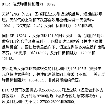
84.8；油反弹目标和阻力：88.9。
天然气NG（V23)，回撤到达2.50附近企稳反弹，短期继续承
压。天然气的上涨和下跌都喜欢走极端(常常一天波动5-
10%）。NG支撑：2.42；反弹目标和阻力：2.69和2.85。
国债ZB（Z23），反弹到达121‘30附近受阻回落（我们93附近
做多TLT的仓位逢高获利），回撤到达119附近（关注企稳做
反弹机会）。国债趋势虽然向下，但逢支撑做多为主操作策略
不变。ZB支撑119和118’07；反弹目标和阻力：120‘05和
121'18。
美元期货反弹到达提醒很久的目标和阻力105-105.5（做多美
元仓位注意获利），关注能否继续向上突破（不易）。美元反
弹目标和阻力：105-105.5；非美货币继续承压。
BTC 期货再次回撤支撑25500-25000附近企稳（还是做多的支
撑区域），反弹到达26500附近（做多仓位注意获利减仓）；
反弹目标和阻力不变：27500-28000和30500。