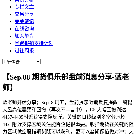
专栏文章
交易分享
美美笔记
在线咨询
加入毕肯
学费报销支持计划
过往周报
【Sep.08 期货俱乐部盘前消息分享-蓝老
师】
蓝老师开盘分享；Sep. 8 周五，盘前提示近期反复提醒：警惕
大盘高位震荡和回撤（再次不幸言中），ES 大幅回撤到达
4437-4435附近获得支撑反弹。关键的日线级别多空分水岭
4421附近支撑区域关注能否企稳很重要。股指期货在关键的阻
力区域做空股指期货既可以获利，更可以套期保值做对冲；大