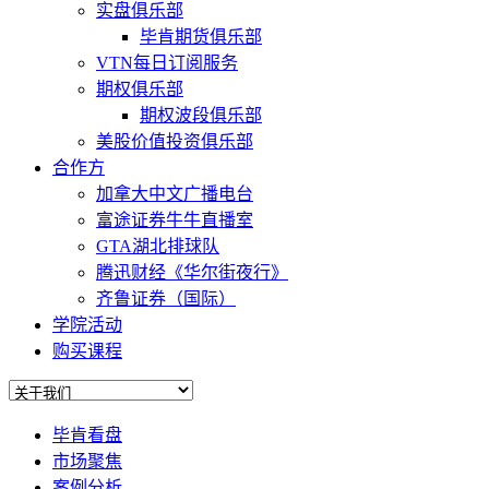
实盘俱乐部
毕肯期货俱乐部
VTN每日订阅服务
期权俱乐部
期权波段俱乐部
美股价值投资俱乐部
合作方
加拿大中文广播电台
富途证券牛牛直播室
GTA湖北排球队
腾迅财经《华尔街夜行》
齐鲁证券（国际）
学院活动
购买课程
毕肯看盘
市场聚焦
案例分析