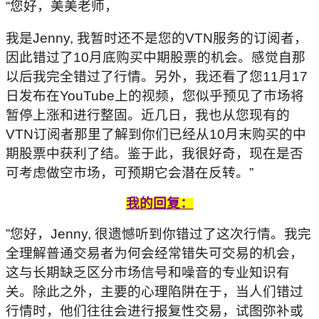
“您好，美美老师，
我是Jenny, 我暂时还不是您的VTN服务的订阅者，
因此错过了10月底购买中期股票的机会。
感觉自那
以后我完全错过了行情。另外，
我还看了您11月17
日发布在YouTube上的视频，
您似乎预见了市场将
暂停上涨和进行整固。近几日，
我也从您现有的
VTN订阅者那里了解到你们已经从10月末购买的中
期股票
中获利了结。鉴于此，我很好奇，现在是否
可考虑做空市场，
可预期它会潜在反转。”
我的回复：
”您好，Jenny, 很遗憾听到你错过了这次行情。
我完
全理解普通交易者为何会经常错失可交易的机会，
这与
长期缺乏区分市场信号和噪音的专业知识有
关。除此之外，
主要的心理陷阱在于，当人们错过
行情时，
他们往往会进行报复性交易，
试图弥补或