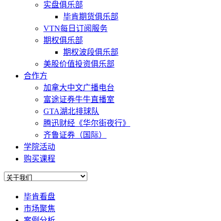
实盘俱乐部
毕肯期货俱乐部
VTN每日订阅服务
期权俱乐部
期权波段俱乐部
美股价值投资俱乐部
合作方
加拿大中文广播电台
富途证券牛牛直播室
GTA湖北排球队
腾迅财经《华尔街夜行》
齐鲁证券（国际）
学院活动
购买课程
毕肯看盘
市场聚焦
案例分析