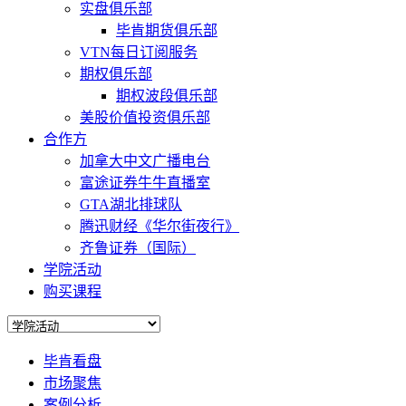
实盘俱乐部
毕肯期货俱乐部
VTN每日订阅服务
期权俱乐部
期权波段俱乐部
美股价值投资俱乐部
合作方
加拿大中文广播电台
富途证券牛牛直播室
GTA湖北排球队
腾迅财经《华尔街夜行》
齐鲁证券（国际）
学院活动
购买课程
毕肯看盘
市场聚焦
案例分析