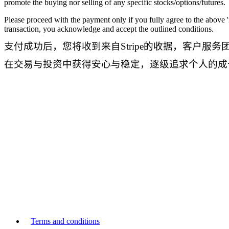
promote the buying nor selling of any specific stocks/options/futures.
Please proceed with the payment only if you fully agree to the above '
transaction, you acknowledge and accept the outlined conditions.
支付成功后，您将收到来自Stripe的收据，客户
在交易与投资中获得安心与稳定，逐级追求个人的成长
Terms and conditions