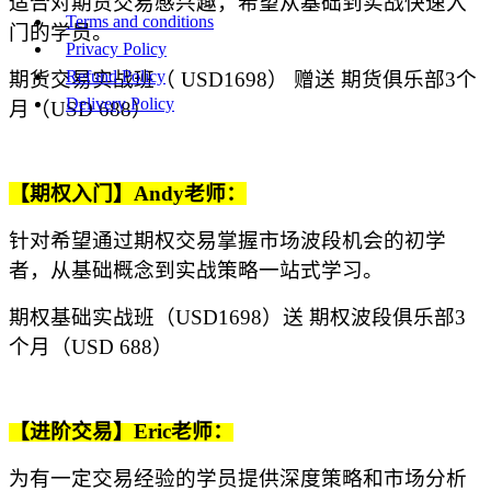
适合对期货交易感兴趣，希望从基础到实战快速入
Terms and conditions
门的学员。
Privacy Policy
Refund Policy
期货交易实战班（
USD1
698
）
赠送
期货俱乐部
3
个
Delivery Policy
月（
USD
6
88）
版权 © 2026 , Beacon Securities Insititute Inc. 保留所有权利
【期权入
门】Andy
老师：
针对希望通过期权交易掌握市场波段机会的初学
者，从基础概念到实战策略一站式学习。
期权基础实战班（
USD1
698
）送
期权波段俱乐部
3
个月（
USD
6
88）
【进阶交
易】Eric
老师：
为有一定交易经验的学员提供深度策略和市场分析