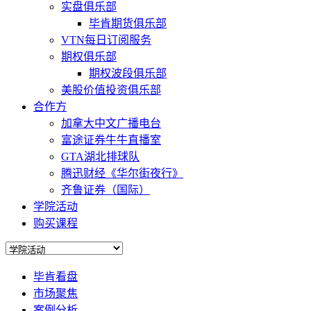
实盘俱乐部
毕肯期货俱乐部
VTN每日订阅服务
期权俱乐部
期权波段俱乐部
美股价值投资俱乐部
合作方
加拿大中文广播电台
富途证券牛牛直播室
GTA湖北排球队
腾迅财经《华尔街夜行》
齐鲁证券（国际）
学院活动
购买课程
毕肯看盘
市场聚焦
案例分析