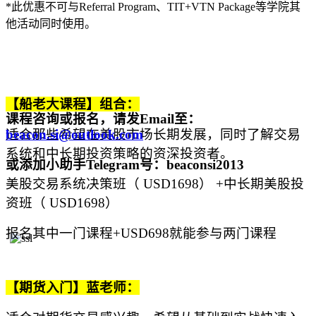
*
此优惠不可与
Referral Program
、
TIT+VTN Package
等学院其
他活动同时使用。
【船老大课程】组合：
课程咨询或报名，请发Email至：
适合那些希望在美股市场长期发展，同时了解交易
beacon.si@outlook.com
系统和中长期投资策略的资深投资者。
或添加小助手Telegram号：beaconsi2013
美股交易系统决策班（
USD1
698
）
+
中长期美股投
资班（
USD1
698
）
报名其中一门课程
+USD
698就能参与两门课程
【期货入门
】
蓝老师：