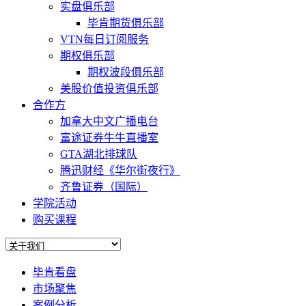
实盘俱乐部
毕肯期货俱乐部
VTN每日订阅服务
期权俱乐部
期权波段俱乐部
美股价值投资俱乐部
合作方
加拿大中文广播电台
富途证券牛牛直播室
GTA湖北排球队
腾迅财经《华尔街夜行》
齐鲁证券（国际）
学院活动
购买课程
毕肯看盘
市场聚焦
案例分析