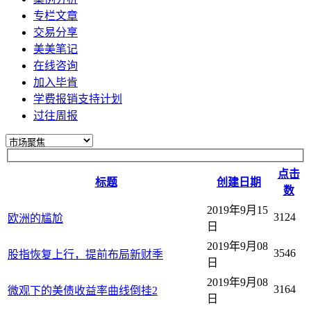
专栏文章
交易分享
美美笔记
在线咨询
加入毕肯
学费报销支持计划
过往周报
点击
标题
创建日期
数
2019年9月15
3124
欧洲的尴尬
日
2019年9月08
3546
股指恢复上行，提前布局新财季
日
2019年9月08
3164
微观下的美债收益率曲线倒挂2
日