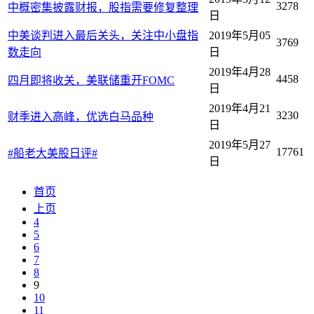
3278
中概密集披露财报，股指需要修复整理
日
中美谈判进入最后关头，关注中小盘指
2019年5月05
3769
数走向
日
2019年4月28
4458
四月即将收关，美联储重开FOMC
日
2019年4月21
3230
财季进入高峰，优选白马品种
日
2019年5月27
17761
#船老大美股日评#
日
首页
上页
4
5
6
7
8
9
10
11